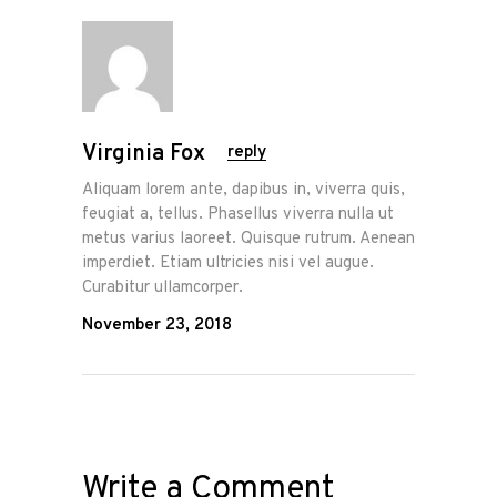
Virginia Fox
reply
Aliquam lorem ante, dapibus in, viverra quis,
feugiat a, tellus. Phasellus viverra nulla ut
metus varius laoreet. Quisque rutrum. Aenean
imperdiet. Etiam ultricies nisi vel augue.
Curabitur ullamcorper.
November 23, 2018
Write a Comment