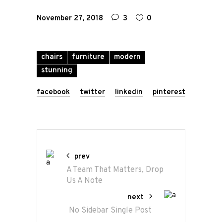
November 27, 2018
3
0
chairs
furniture
modern
stunning
facebook
twitter
linkedin
pinterest
prev
A Team That Matters, Drop
Us A Note
next
No Sidebar Single Post