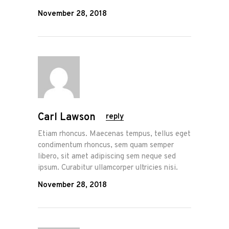
November 28, 2018
Carl Lawson
reply
Etiam rhoncus. Maecenas tempus, tellus eget
condimentum rhoncus, sem quam semper
libero, sit amet adipiscing sem neque sed
ipsum. Curabitur ullamcorper ultricies nisi.
November 28, 2018